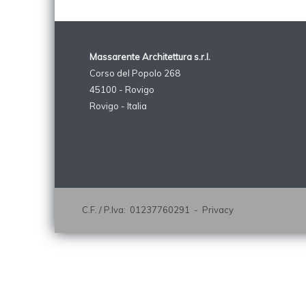
Massarente Architettura s.r.l.
Corso del Popolo 268
45100 - Rovigo
Rovigo - Italia
C.F. / P.Iva: 01237760291 -
Privacy