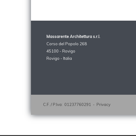
Massarente Architettura s.r.l.
Corso del Popolo 268
45100 - Rovigo
Rovigo - Italia
C.F. / P.Iva: 01237760291 -
Privacy