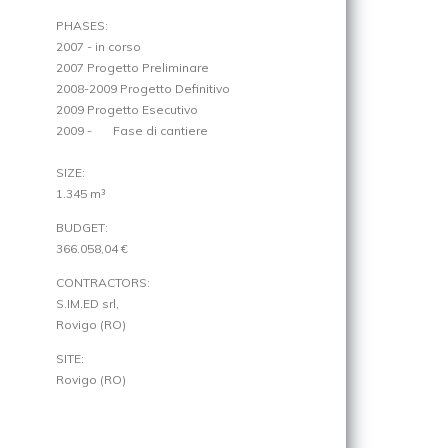
PHASES:
2007 - in corso
2007 Progetto Preliminare
2008-2009 Progetto Definitivo
2009 Progetto Esecutivo
2009 - Fase di cantiere
SIZE:
1.345 m³
BUDGET:
366.058,04 €
CONTRACTORS:
S.IM.ED srl,
Rovigo (RO)
SITE:
Rovigo (RO)