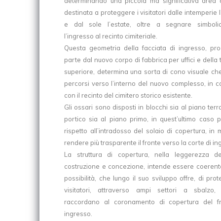
determinando una piccola ma significativa area 
destinata a proteggere i visitatori dalle intemperie 
e dal sole l’estate, oltre a segnare simboli
l’ingresso al recinto cimiteriale.
Questa geometria della facciata di ingresso, pro
parte dal nuovo corpo di fabbrica per uffici e della
superiore, determina una sorta di cono visuale che
percorsi verso l’interno del nuovo complesso, in co
con il recinto del cimitero storico esistente.
Gli ossari sono disposti in blocchi sia al piano terra
portico sia al piano primo, in quest’ultimo caso p
rispetto all’intradosso del solaio di copertura, in
rendere più trasparente il fronte verso la corte di in
La struttura di copertura, nella leggerezza d
costruzione e concezione, intende essere coerent
possibilità, che lungo il suo sviluppo offre, di pro
visitatori, attraverso ampi settori a sbalzo,
raccordano al coronamento di copertura del fr
ingresso.