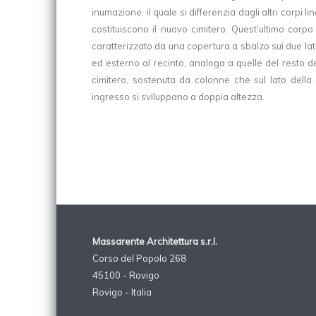
inumazione, il quale si differenzia dagli altri corpi li
costituiscono il nuovo cimitero. Quest’ultimo corpo 
caratterizzato da una copertura a sbalzo sui due lat
ed esterno al recinto, analoga a quelle del resto d
cimitero, sostenuta da colonne che sul lato della 
ingresso si sviluppano a doppia altezza.
analoga a quelle del resto del nuovo cimitero, sost
colonne che sul lato della corte di ingresso si svilu
Massarente Architettura s.r.l.
Corso del Popolo 268
45100 - Rovigo
Rovigo - Italia