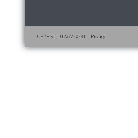
C.F. / P.Iva: 01237760291 -
Privacy