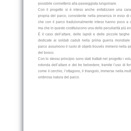
possibile connettersi alla passeggiata lungomare.
Con il progetto si è inteso anche enfatizzare una caratt
propria del parco, consistente nella presenza in esso di
che con il parco tradizionalmente inteso hanno poco a c
ma che in questo costituiscono una delle peculiarità più ev
È il caso dell’altare, delle lapidi e delle piccole targh
dedicate ai soldati caduti nella prima guerra mondiale
parco assumono il ruolo di objets trouvés immersi nella 
del bosco.
Con lo stesso principio sono stati trattati nel progetto i vol
rotonda dell’altare e dei tre belvedere, tramite l’uso di f
come il cerchio, l’ottagono, il triangolo, immerse nella mul
ombrosa natura del parco.
Con lo stesso principio sono stati trattati nel progetto i vol
rotonda dell’altare e dei tre belvedere, tramite l’uso di f
come il cerchio, l’ottagono, il triangolo, immerse nella mul
ombrosa natura del parco.forme pure come il cerchio, l’ott
triangolo, immerse nella multiforme e ombrosa nat
parco.ombrosa natura del parco.cerchio, l’ottagono, il t
immerse nella multiforme e ombrosa natura del parco
natura del parco.