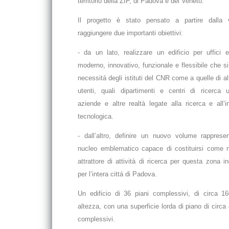
territorio della ZIP, di Padova e del Veneto.
Il progetto è stato pensato a partire dalla 
raggiungere due importanti obiettivi:
- da un lato, realizzare un edificio per uffici e
moderno, innovativo, funzionale e flessibile che si 
necessitá degli istituti del CNR come a quelle di alt
utenti, quali dipartimenti e centri di ricerca un
aziende e altre realtà legate alla ricerca e all’
tecnologica.
- dall’altro, definire un nuovo volume rappresen
nucleo emblematico capace di costituirsi come 
attrattore di attività di ricerca per questa zona in
per l’intera cittá di Padova.
Un edificio di 36 piani complessivi, di circa 16
altezza, con una superficie lorda di piano di circ
complessivi.