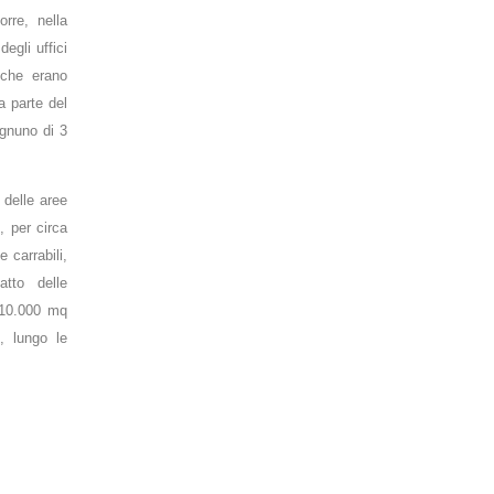
rre, nella
si prevede di ospitare i corpi dei laboratori e degli uffici di
degli uffici
quegli istituti del CNR (IENI, ICIS e ISTM) che erano richiesti
 che erano
con accesso diretto al piano terra. Questa parte del
a parte del
complesso è formato da un gruppo di tre edifici, ognuno di 3
ognuno di 3
piani, per complessivi 9000 mq.
E’ previsto un unico piano di parcheggi al di sotto delle aree
 delle aree
verdi attorno agli edifici della torre e dei laboratori, per circa
i, per circa
30.000 mq complessivi, serviti da rampe pedonali e carrabili,
 carrabili,
soluzione che consente di minimizzare l’impatto delle
atto delle
superfici a parcheggio nell’area, riducendo a soli 10.000 mq
i 10.000 mq
circa le aree dedicate a parcheggi di superficie, lungo le
, lungo le
strade carrabili interne all’area.
Progetto pubblicato in: