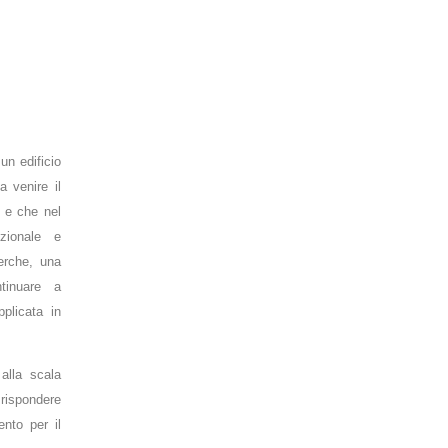
un edificio
Nell’ambito del concorso si chiedeva di progettare un edificio
a venire il
emblematico capace di caratterizzare negli anni a venire il
, e che nel
paesaggio industriale attorno alla città di Padova, e che nel
zionale e
contempo continuasse a essere sede istituzionale e operativa
erche, una
del CNR Consiglio Nazionale delle Ricerche, una delle realtà
tinuare a
che ha costituito e deve continuare a rappresentare il fulcro
pplicata in
della ricerca teorica e applicata in Italia.
Un edificio e un complesso architettonico che, alla scala
alla scala
dell’edificio e alla scala del paesaggio, potesse rispondere
 rispondere
alla volontá di rappresentare un punto di riferimento per il
ento per il
territorio della ZIP, di Padova e del Veneto.