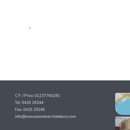
-
Una torre aperta. Enric Miralles Benedetta Tagliabue EMBT
,
in “Galileo. Rivista di informazione, attualità e cultura degli
Ingegneri di Padova dal 1989”, n.187, luglio 2008, p.24-25.
Esiti concorsi
, in “Area”, n.97, marzo-aprile 2008,
p.185Concorso internazionale a procedura ristretta di
progettazione della Torre della Ricerca Zona Industriale
di Padova
C.F. / P.Iva: 01237760291
Tel: 0425 29244
Fax: 0425 29245
info@massarentearchitettura.com