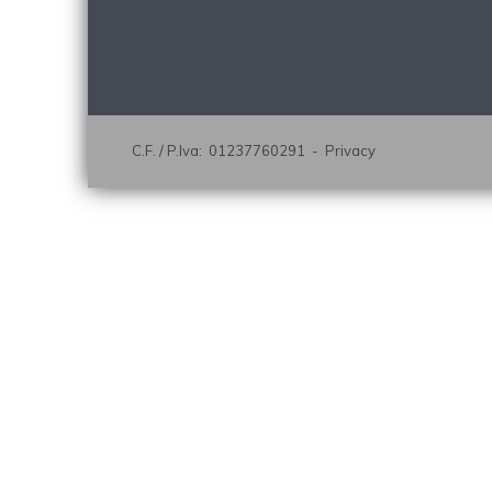
C.F. / P.Iva: 01237760291 -
Privacy