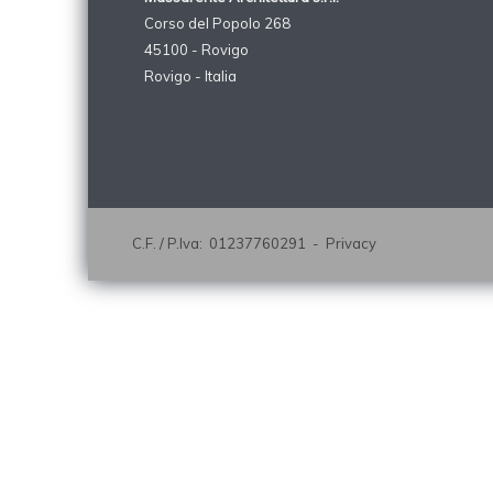
Corso del Popolo 268
45100 - Rovigo
Rovigo - Italia
C.F. / P.Iva: 01237760291 -
Privacy