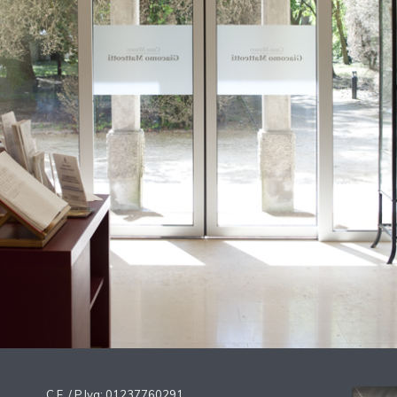
C.F. / P.Iva: 01237760291