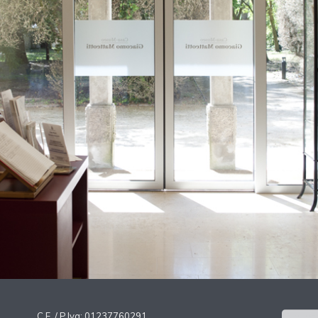
C.F. / P.Iva: 01237760291